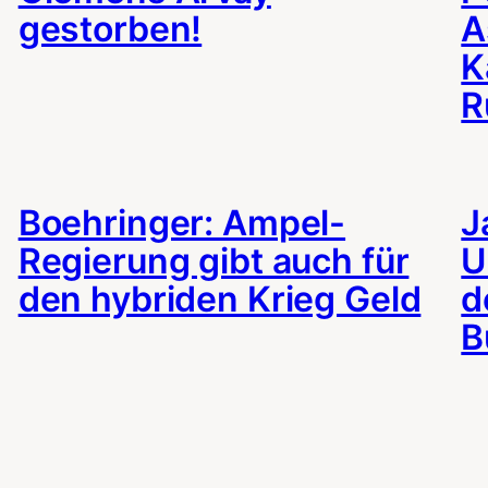
gestorben!
A
K
R
Boehringer: Ampel-
J
Regierung gibt auch für
U
den hybriden Krieg Geld
d
B