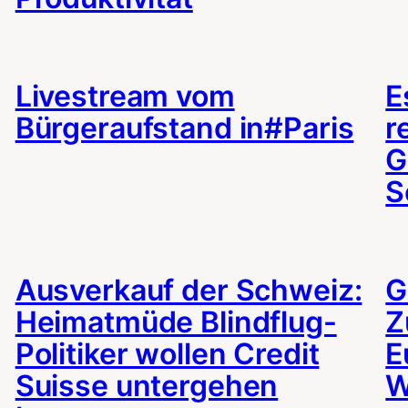
Livestream vom
E
Bürgeraufstand in#Paris
r
G
S
Ausverkauf der Schweiz:
G
Heimatmüde Blindflug-
Z
Politiker wollen Credit
E
Suisse untergehen
W