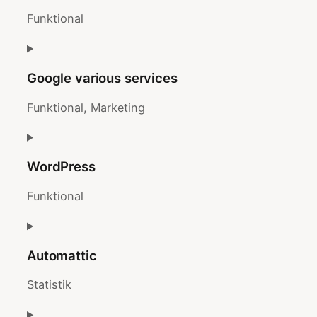
tiktok
Funktional
Consent
to
Google various services
service
complianz
Funktional, Marketing
Consent
to
WordPress
service
google-
Funktional
various-
Consent
services
to
Automattic
service
wordpress
Statistik
Consent