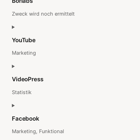
Borlabs
Zweck wird noch ermittelt
Consent
to
YouTube
service
borlabs
Marketing
Consent
to
VideoPress
service
youtube
Statistik
Consent
to
Facebook
service
videopress
Marketing, Funktional