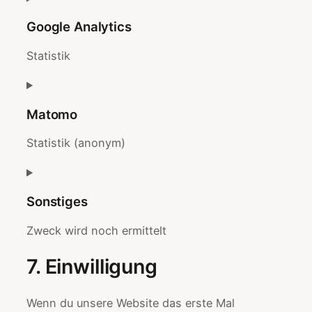
to
Google Analytics
service
automattic
Statistik
Consent
to
Matomo
service
google-
Statistik (anonym)
analytics
Consent
to
Sonstiges
service
matomo
Zweck wird noch ermittelt
Consent
7. Einwilligung
to
service
Wenn du unsere Website das erste Mal