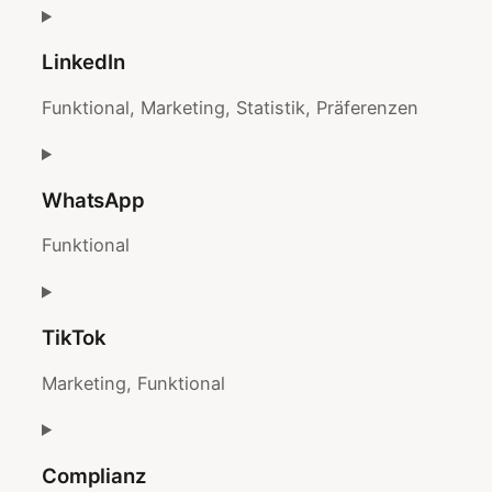
Consent
to
LinkedIn
service
facebook
Funktional, Marketing, Statistik, Präferenzen
Consent
to
WhatsApp
service
linkedin
Funktional
Consent
to
TikTok
service
whatsapp
Marketing, Funktional
Consent
to
Complianz
service