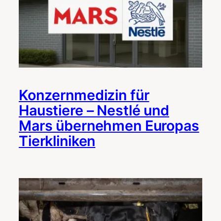
Konzernmedizin für
Haustiere – Nestlé und
Mars übernehmen Europas
Tierkliniken