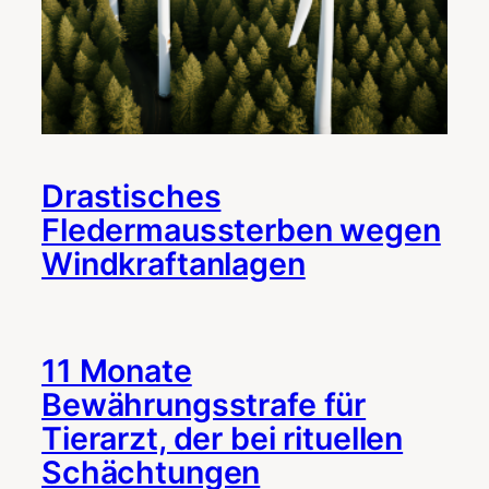
Drastisches
Fledermaussterben wegen
Windkraftanlagen
11 Monate
Bewährungsstrafe für
Tierarzt, der bei rituellen
Schächtungen