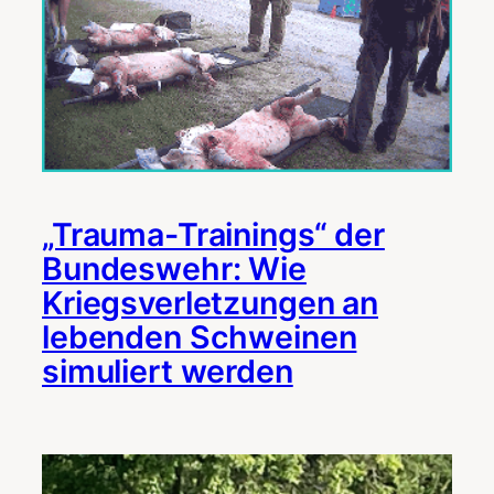
„Trauma-Trainings“ der
Bundeswehr: Wie
Kriegsverletzungen an
lebenden Schweinen
simuliert werden