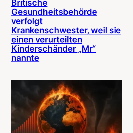
Britische
Gesundheitsbehörde
verfolgt
Krankenschwester, weil sie
einen verurteilten
Kinderschänder „Mr“
nannte