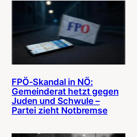
FPÖ-Skandal in NÖ:
Gemeinderat hetzt gegen
Juden und Schwule –
Partei zieht Notbremse