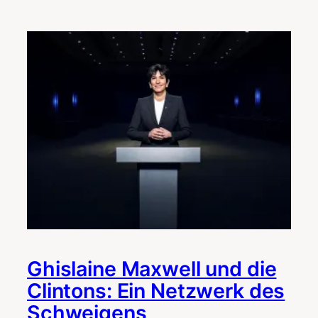
Ghislaine Maxwell und die
Clintons: Ein Netzwerk des
Schweigens