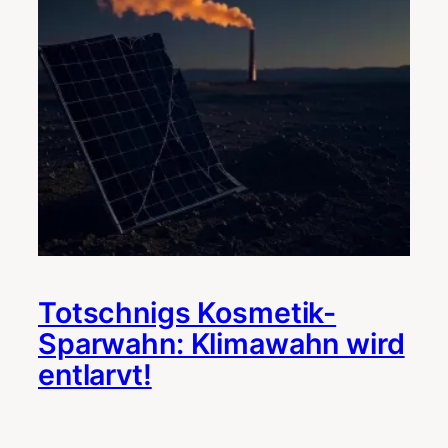
Totschnigs Kosmetik-
Sparwahn: Klimawahn wird
entlarvt!