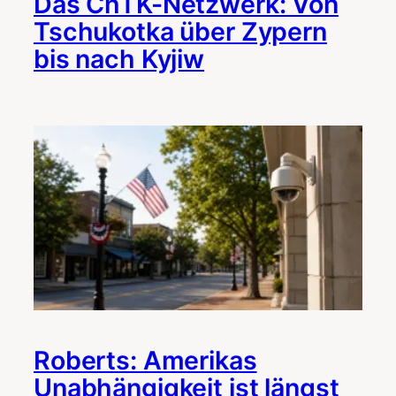
Das ChTK-Netzwerk: Von
Tschukotka über Zypern
bis nach Kyjiw
Roberts: Amerikas
Unabhängigkeit ist längst