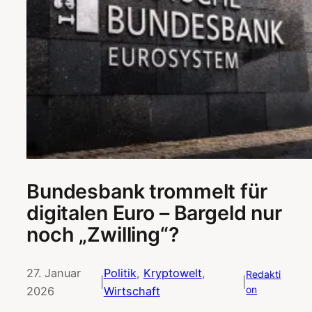
Bundesbank trommelt für
digitalen Euro – Bargeld nur
noch „Zwilling“?
27. Januar
Politik
, 
Kryptowelt
, 
Redakti
|
|
on
2026
Wirtschaft