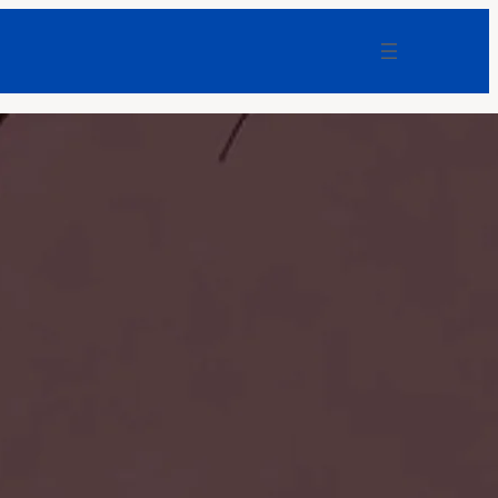
Einfach erklärt: Warum
Quantencomputer alte Bitcoin-Wallets
zum Problem machen
Coinzeitung
Frankfurt: Mann bei Messerangriff
verletzt – 24-Jähriger festgenommen
F-News
Fünfte UFO-Tranche: Riesiges Dreieck
über Afghanistan – und wieder kein
Alien-Beweis
F-News
Bitcoin unter Quanten-Druck: Warum