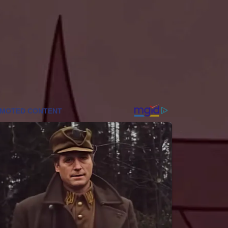
BlackRock und Coinbase jetzt Geld in
Sicherheit stecken
Coinzeitung
Angeblich kaum Missbrauchspotential:
Bundesregierung verteidigt
Selbstbestimmungsgesetz
F-News