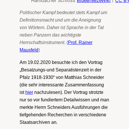
Hambacher Schloss
BlueBreezeWiki
/
CC B
Politischer Kampf bedeutet stets Kampf um
Definitionsmacht und um die Aneignung
von Wörtern. Daher ist Sprache in der Tat
neben Panzern das wichtigste
Herrschaftsinstrument
. (
Prof. Rainer
Mausfeld
)
Am 19.02.2020 besuchte ich den Vortrag
„Besatzungs-und Separatistenzeit in der
Pfalz 1918-1930“ von Matthias Schneider
(die sehr interessante Zusammenfassung
ist
hier
nachzulesen). Der Vortrag strotzte
nur so vor fundiertem Detailwissen und man
merkte Herrn Schneiders Ausführungen die
tiefgehenden Recherchen in verschiedene
Staatsarchiven an.