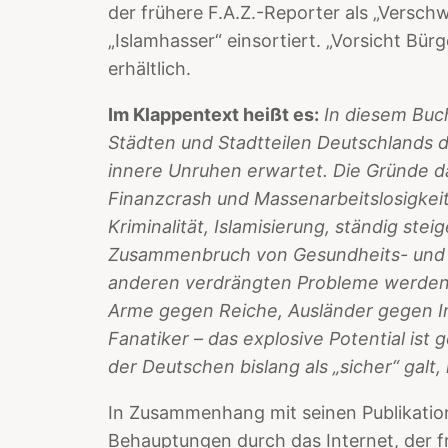
der frühere F.A.Z.-Reporter als „Versch
„Islamhasser“ einsortiert. „Vorsicht Bür
erhältlich.
Im Klappentext heißt es:
In diesem Buc
Städten und Stadtteilen Deutschlands 
innere Unruhen erwartet. Die Gründe da
Finanzcrash und Massenarbeitslosigkei
Kriminalität, Islamisierung, ständig st
Zusammenbruch von Gesundheits- und B
anderen verdrängten Probleme werden 
Arme gegen Reiche, Ausländer gegen Inl
Fanatiker – das explosive Potential ist g
der Deutschen bislang als „sicher“ galt,
In Zusammenhang mit seinen Publikatio
Behauptungen durch das Internet, der fr