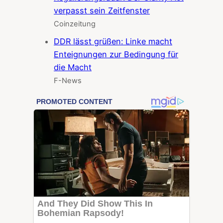
verpasst sein Zeitfenster
Coinzeitung
DDR lässt grüßen: Linke macht
Enteignungen zur Bedingung für
die Macht
F-News