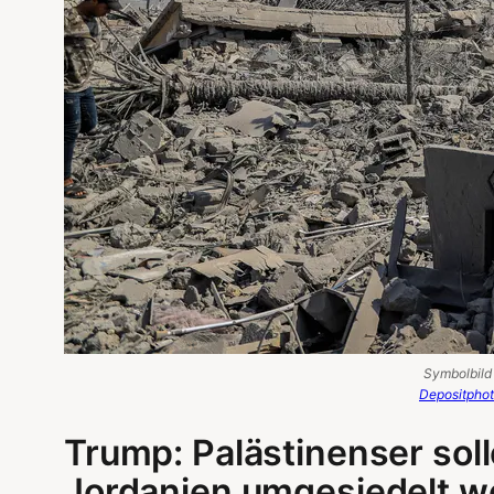
Symbolbild 
Depositpho
Trump: Palästinenser sol
Jordanien umgesiedelt w