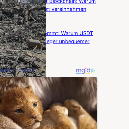
Wall Street umarmt Blockchain: Warum
Banken Krypto jetzt vereinnahmen
wollen
Coinzeitung
Stablecoin-KYC kommt: Warum USDT
und USDC fuer Anleger unbequemer
werden
Coinzeitung