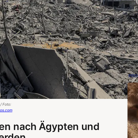
/ Foto:
tos.com
len nach Ägypten und
erden