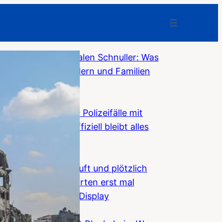
Weg mit dem digitalen Schnuller: Was
Smartphones Kindern und Familien
nehmen
F-News
Niederlande: 7.500 Polizeifälle mit
Asylmigranten – offiziell bleibt alles
„stabil“
F-News
Teuren BMW gekauft und plötzlich
erscheint beim Starten erst mal
Werbung auf dem Display
F-News