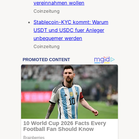
vereinnahmen wollen
Coinzeitung
Stablecoin-KYC kommt: Warum
USDT und USDC fuer Anleger
unbequemer werden
Coinzeitung