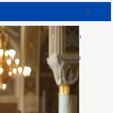
Bundesanwaltschaft: Sprengdrohne
am Flughafen Leipzig sollte Explosion
auslösen
F-News
Weg mit dem digitalen Schnuller: Was
Smartphones Kindern und Familien
nehmen
F-News
Niederlande: 7.500 Polizeifälle mit
Asylmigranten – offiziell bleibt alles
„stabil“
F-News