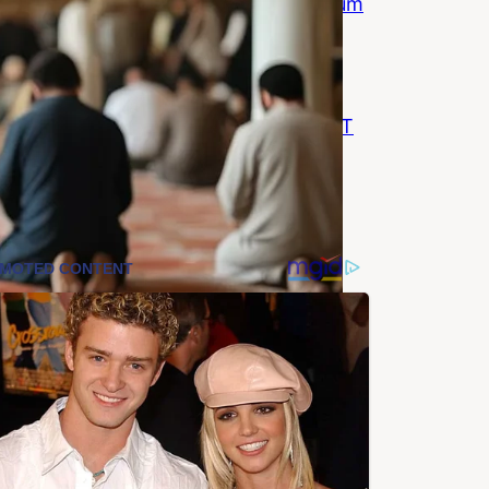
Wall Street umarmt Blockchain: Warum
Banken Krypto jetzt vereinnahmen
wollen
Coinzeitung
Stablecoin-KYC kommt: Warum USDT
und USDC fuer Anleger unbequemer
werden
Coinzeitung