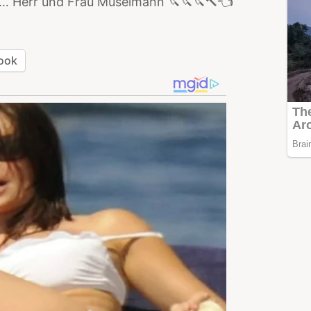
r… Herr und Frau Muselmann 🔪🔪🔪🔨👈
ook