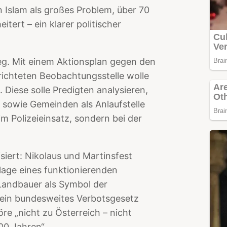
n Islam als großes Problem, über 70
itert – ein klarer politischer
eg. Mit einem Aktionsplan gegen den
erichteten Beobachtungsstelle wolle
 Diese solle Predigten analysieren,
sowie Gemeinden als Anlaufstelle
im Polizeieinsatz, sondern bei der
iert: Nikolaus und Martinsfest
lage eines funktionierenden
Landbauer als Symbol der
r ein bundesweites Verbotsgesetz
re „nicht zu Österreich – nicht
00 Jahren“.