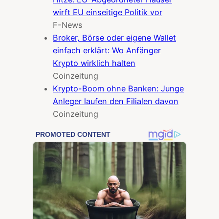
wirft EU einseitige Politik vor
F-News
Broker, Börse oder eigene Wallet
einfach erklärt: Wo Anfänger
Krypto wirklich halten
Coinzeitung
Krypto-Boom ohne Banken: Junge
Anleger laufen den Filialen davon
Coinzeitung