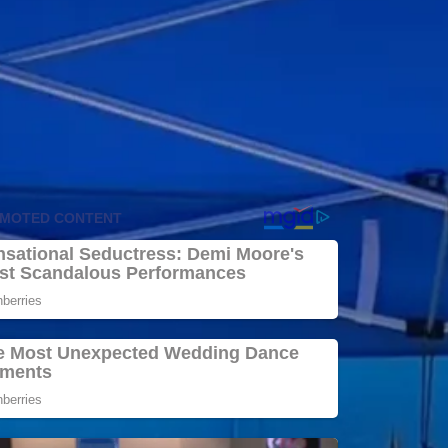
Regulierungsradar: Der Clarity Act
verpasst sein Zeitfenster
Coinzeitung
DDR lässt grüßen: Linke macht
Enteignungen zur Bedingung für die
Macht
F-News