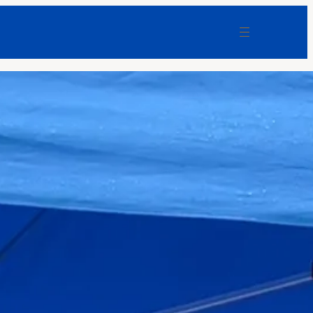
Bitcoin unter Quanten-Druck: Warum
BlackRock und Coinbase jetzt Geld in
Sicherheit stecken
Coinzeitung
Angeblich kaum Missbrauchspotential:
Bundesregierung verteidigt
Selbstbestimmungsgesetz
F-News
Keine Anklage nach
Gruppenvergewaltigung: Behrendt
prangert Justizversagen an
F-News