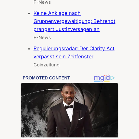
F-News
Keine Anklage nach
Gruppenvergewaltigung: Behrendt
prangert Justizversagen an
F-News
Regulierungsradar: Der Clarity Act
verpasst sein Zeitfenster
Coinzeitung