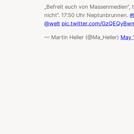
„Befreit euch von Massenmedien“, tan
nicht“. 17:50 Uhr Neptunbrunnen.
#
@welt
pic.twitter.com/GzQEQyBw
— Martin Heller (@Ma_Heller)
May 