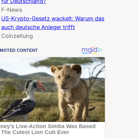
für Deutschland?
F-News
US-Krypto-Gesetz wackelt: Warum das
auch deutsche Anleger trifft
Coinzeitung