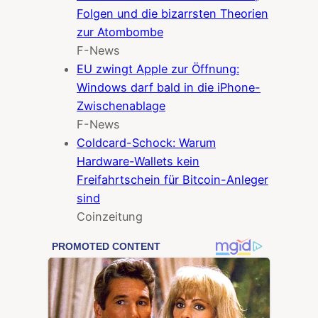
Folgen und die bizarrsten Theorien
zur Atombombe
F-News
EU zwingt Apple zur Öffnung:
Windows darf bald in die iPhone-
Zwischenablage
F-News
Coldcard-Schock: Warum
Hardware-Wallets kein
Freifahrtschein für Bitcoin-Anleger
sind
Coinzeitung