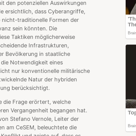
mit den potenziellen Auswirkungen
e ersichtlich, dass Cyberangriffe,
icht-traditionelle Formen der
vanz sein könnten. Die
iese Taktiken möglicherweise
scheidende Infrastrukturen,
r Bevölkerung in staatliche
 die Notwendigkeit eines
ht nur konventionelle militärische
twickelnde Natur der hybriden
ung berücksichtigt.
 die Frage erörtert, welche
geren Vergangenheit begangen hat.
von Stefano Vernole, Leiter der
ten am CeSEM, beleuchtete die
Konflikt und zeigte auf, dass es