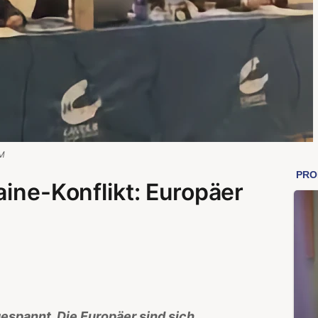
M
aine-Konflikt: Europäer
gespannt. Die Europäer sind sich