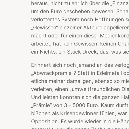
heraus, nicht zu ehrlich über die „Finan
um den Euro geschehen gewesen. Schade
verlottertes System noch Hoffnungen se
„Gewissen“ einzelner Akteure appelliere
macht oder für einen dieser Medienkonz
arbeitet, hat kein Gewissen, keinen Chara
ein Nichts, ein Stück Dreck, das, was si
Erinnert sich noch jemand an das verl
„Abwrackprämie“? Statt in Edelmetall od
etliche meiner damaligen, ebenso so mi
verleiten, einen „umweltfreundlichen Dies
Und leisten konnten sich die ganzen H
„Prämie“ von 3 – 5000 Euro. Kaum durfte
bißchen als Krisengewinner fühlen, war
Opposition. Es wurde wieder in die Händ