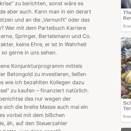
zkrise“ zu berichten, sonst wäre es
 aber auch. Kann man in ein derart
tzen und an die „Vernunft“ oder das
n? Wer mit dem Parteibuch Karriere
erne, Springer, Bertelsmann und Co.
kter, keine Ehre, er ist in Wahrheit
e so gerne in uns sehen.
ogene Konjunkturprogramm mittels
er Betongold zu investieren, ließen
es wie ich bezahlten Kollegen dazu
el“ zu kaufen – finanziert natürlich.
abenichtse das nur wegen der
 sich die breite Masse auch mal ein
 es vorbei mit dem bißchen
e, äh, auf den Steuerzahler