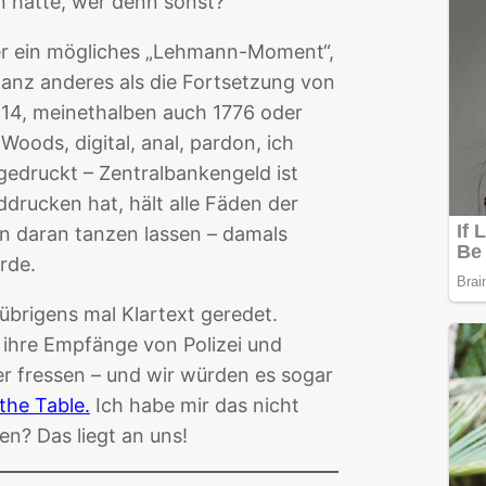
n hatte, wer denn sonst?
er ein mögliches „Lehmann-Moment“,
anz anderes als die Fortsetzung von
914, meinethalben auch 1776 oder
oods, digital, anal, pardon, ich
 gedruckt – Zentralbankengeld ist
drucken hat, hält alle Fäden der
n daran tanzen lassen – damals
rde.
übrigens mal Klartext geredet.
, ihre Empfänge von Polizei und
fer fressen – und wir würden es sogar
the Table.
Ich habe mir das nicht
n? Das liegt an uns!