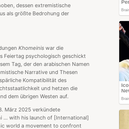
oben, dessen extremistische
us als größte Bedrohung der
idungen
Khomeinis
war die
ls Feiertag psychologisch geschickt
esem Tag, der den arabischen Namen
amistische Narrative und Thesen
spärliche Kompatibilität des
chtsstaatlichkeit und hetzen die
und dem übrigen Westen auf.
8. März 2025 verkündete
… with his launch of [International]
amic world a movement to confront