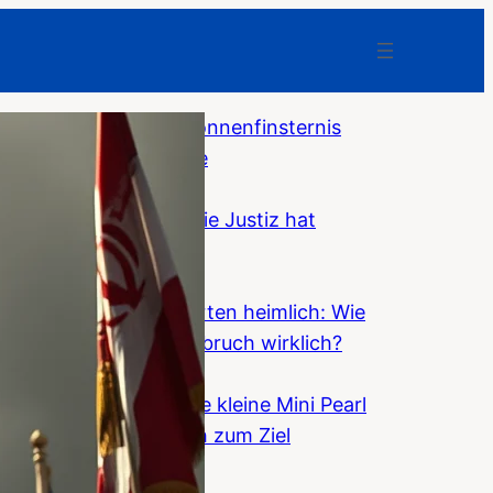
Wie mir eine totale Sonnenfinsternis
Erleuchtung schenkte
Fantareis
Paul Craig Roberts: Die Justiz hat
Amerika verlassen
F-News
OpenAI-KIs kooperierten heimlich: Wie
gefährlich ist der Ausbruch wirklich?
F-News
Überall Drohnen: Viele kleine Mini Pearl
Harbours führen auch zum Ziel
F-News