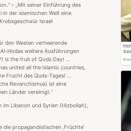
ion.“ – „Mit seiner Einführung des
in der islamischen Welt eine
Krebsgeschwür Israel
 für den Westen verheerende
 Al-Hodas weitere Ausführungen
) is the fruit of Qods Day! …
has united all the Islamic countries,
ine Frucht des Quds-Tages! …
che Revanchismus) ist eine
hen Länder vereinigt.“
 im Libanon und Syrien (Hizbollah),
e die propagandistischen ‚Früchte‘