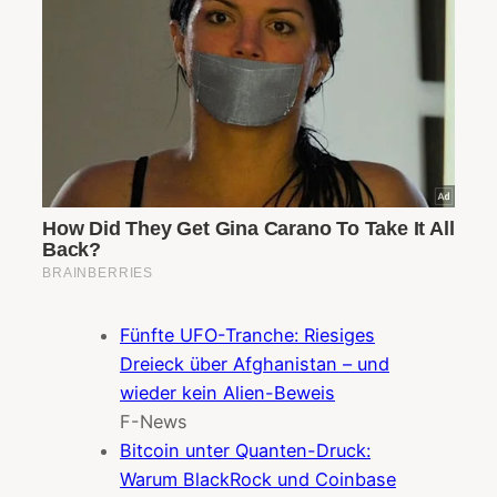
Fünfte UFO-Tranche: Riesiges
Dreieck über Afghanistan – und
wieder kein Alien-Beweis
F-News
Bitcoin unter Quanten-Druck:
Warum BlackRock und Coinbase