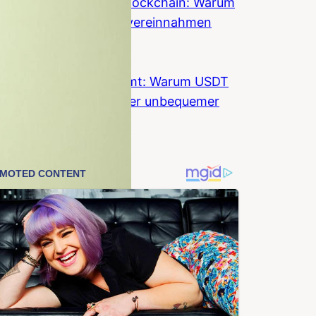
Wall Street umarmt Blockchain: Warum
Banken Krypto jetzt vereinnahmen
wollen
Coinzeitung
Stablecoin-KYC kommt: Warum USDT
und USDC fuer Anleger unbequemer
werden
Coinzeitung