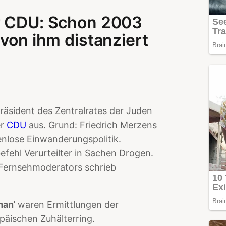
er CDU: Schon 2003
 von ihm distanziert
präsident des Zentralrates der Juden
er
CDU
aus. Grund: Friedrich Merzens
nlose Einwanderungspolitik.
befehl Verurteilter in Sachen Drogen.
 Fernsehmoderators schrieb
man‘
waren Ermittlungen der
päischen Zuhälterring.