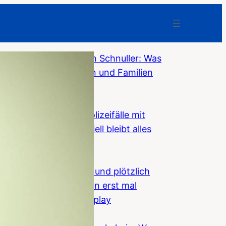
Weg mit dem digitalen Schnuller: Was
Smartphones Kindern und Familien
nehmen
F-News
Niederlande: 7.500 Polizeifälle mit
Asylmigranten – offiziell bleibt alles
„stabil“
F-News
Teuren BMW gekauft und plötzlich
erscheint beim Starten erst mal
Werbung auf dem Display
F-News