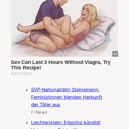
SVP-Nationalrätin Steinemann:
Feministinnen blenden Herkunft
der Täter aus
F-News
Liechtenstein: Erbprinz kündigt