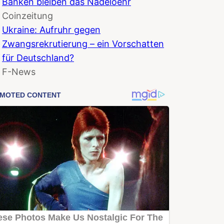
Banken bleiben das Nadeloehr
Coinzeitung
Ukraine: Aufruhr gegen
Zwangsrekrutierung – ein Vorschatten
für Deutschland?
F-News