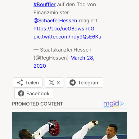
#Bouffier
auf den Tod von
Finanzminister
@SchaeferHessen
reagiert.
https://t.co/ueG8qwsnbG
pic.twitter.com/nqy9QsE6Ku
— Staatskanzlei Hessen
(@RegHessen)
March 28,
2020
Teilen
X
Telegram
Facebook