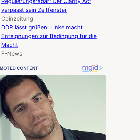
Regulierungsradar: Der Clarity Act
verpasst sein Zeitfenster
Coinzeitung
DDR lässt grüßen: Linke macht
Enteignungen zur Bedingung für die
Macht
F-News