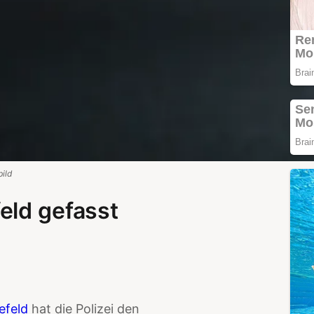
ild
eld gefasst
efeld
hat die Polizei den