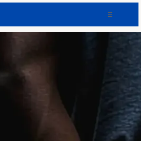
Überall Drohnen: Viele kleine Mini Pearl
Harbours führen auch zum Ziel
F-News
EU terrorisiert kleine Versandhändler:
Amazon und Bürokratie-Dienstleister
profitieren
F-News
Einfach erklärt: Warum
Quantencomputer alte Bitcoin-Wallets
zum Problem machen
Coinzeitung