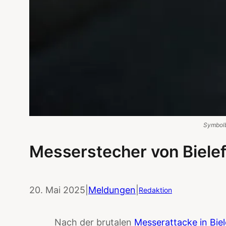
Symbolb
Messerstecher von Bielef
20. Mai 2025
|
Meldungen
|
Redaktion
Nach der brutalen
Messerattacke in Biel