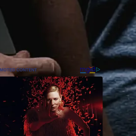
Frankfurt: Mann bei Messerangriff
verletzt – 24-Jähriger festgenommen
F-News
Bitcoin unter Quanten-Druck: Warum
BlackRock und Coinbase jetzt Geld in
Sicherheit stecken
Coinzeitung