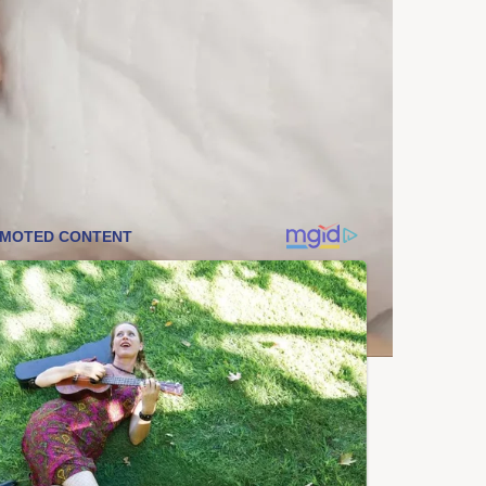
über Afghanistan – und wieder kein
Alien-Beweis
F-News
Bitcoin unter Quanten-Druck: Warum
BlackRock und Coinbase jetzt Geld in
Sicherheit stecken
Coinzeitung