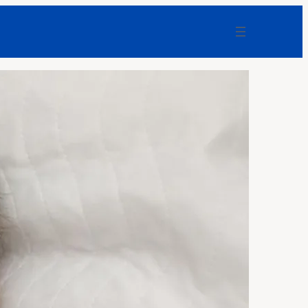
EU terrorisiert kleine Versandhändler:
Amazon und Bürokratie-Dienstleister
profitieren
F-News
Einfach erklärt: Warum
Quantencomputer alte Bitcoin-Wallets
zum Problem machen
Coinzeitung
Frankfurt: Mann bei Messerangriff
verletzt – 24-Jähriger festgenommen
F-News
Fünfte UFO-Tranche: Riesiges Dreieck