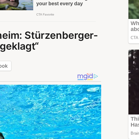
eim: Stürzenberger-
ngeklagt“
ook