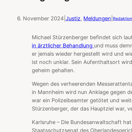
6. November 2024
|
Justiz
, 
Meldungen
|
Redaktio
Michael Stürzenberger befindet sich la
in ärztlicher Behandlung
und muss demn
er jemals wieder hergestellt wird und 
ist noch unklar. Sein Aufenthaltsort w
geheim gehalten.
Wegen des verheerenden Messerattenta
in Mannheim wird nun Anklage gegen de
war ein Polizeibeamter getötet und weit
Stürzenberger, der das Hauptziel war, v
Karlsruhe – Die Bundesanwaltschaft ha
Staatsschutzsenat des Oberlandesgeric