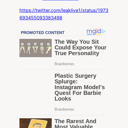
https://twitter.com/leaklive1/status/1973
693455093383498