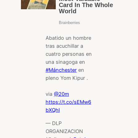
Abatido un hombre
tras acuchillar a
cuatro personas en
una sinagoga en
#Mánchester
en
pleno Yom Kipur .
via
@20m
https://t.co/sEMw6
bXQhI
— DLP
ORGANIZACION