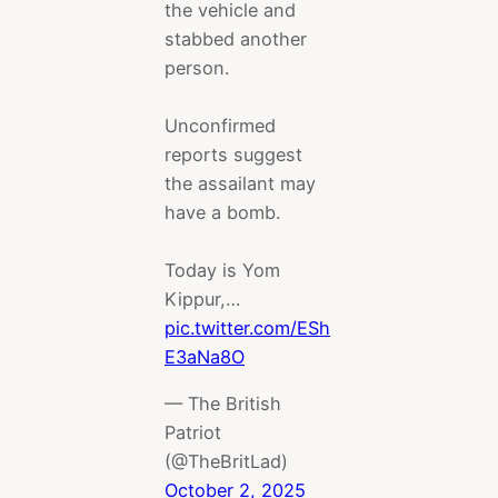
the vehicle and
stabbed another
person.
Unconfirmed
reports suggest
the assailant may
have a bomb.
Today is Yom
Kippur,…
pic.twitter.com/ESh
E3aNa8O
— The British
Patriot
(@TheBritLad)
October 2, 2025