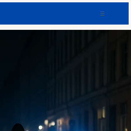
Bundesanwaltschaft: Sprengdrohne
am Flughafen Leipzig sollte Explosion
auslösen
F-News
Weg mit dem digitalen Schnuller: Was
Smartphones Kindern und Familien
nehmen
F-News
Niederlande: 7.500 Polizeifälle mit
Asylmigranten – offiziell bleibt alles
„stabil“
F-News