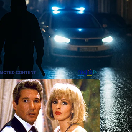
Wall Street umarmt Blockchain: Warum
Banken Krypto jetzt vereinnahmen
wollen
Coinzeitung
Stablecoin-KYC kommt: Warum USDT
und USDC fuer Anleger unbequemer
werden
Coinzeitung