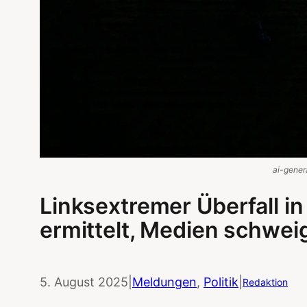
ai-gener
Linksextremer Überfall i
ermittelt, Medien schwe
5. August 2025
|
Meldungen
, 
Politik
|
Redaktion