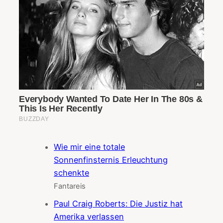
Wie mir eine totale
Sonnenfinsternis Erleuchtung
schenkte
Fantareis
Paul Craig Roberts: Die Justiz hat
Amerika verlassen