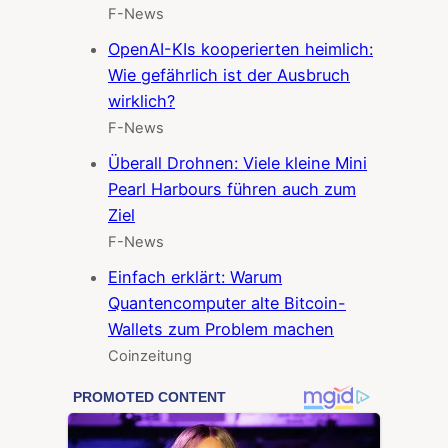
F-News
OpenAI-KIs kooperierten heimlich:
Wie gefährlich ist der Ausbruch
wirklich?
F-News
Überall Drohnen: Viele kleine Mini
Pearl Harbours führen auch zum
Ziel
F-News
Einfach erklärt: Warum
Quantencomputer alte Bitcoin-
Wallets zum Problem machen
Coinzeitung