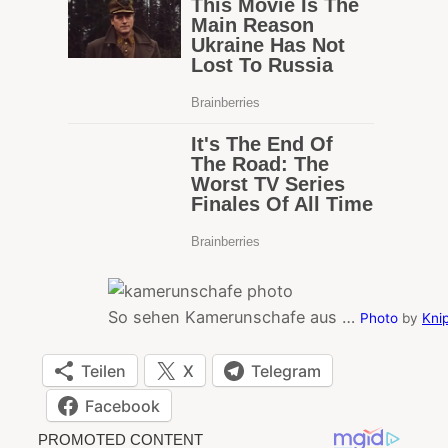
So sehen Kamerunschafe aus …
Photo
by
Kni
Teilen
X
Telegram
Facebook