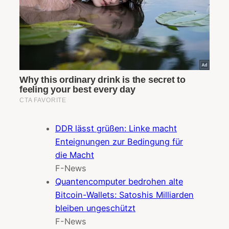
DDR lässt grüßen: Linke macht
Enteignungen zur Bedingung für
die Macht
F-News
Quantencomputer bedrohen alte
Bitcoin-Wallets: Satoshis Milliarden
bleiben ungeschützt
F-News