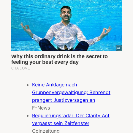
Keine Anklage nach
Gruppenvergewaltigung: Behrendt
prangert Justizversagen an
F-News
Regulierungsradar: Der Clarity Act
verpasst sein Zeitfenster
Coinzeitung