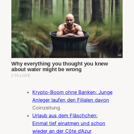
Krypto-Boom ohne Banken: Junge
Anleger laufen den Filialen davon
Coinzeitung
Urlaub aus dem Fläschchen:
Einmal tief einatmen und schon
wieder an der Côte d’Azur