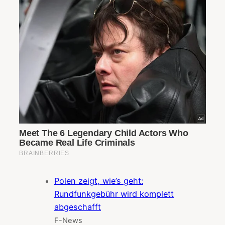
Polen zeigt, wie’s geht:
Rundfunkgebühr wird komplett
abgeschafft
F-News