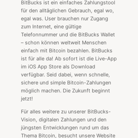
BitBucks ist ein einfaches Zahlungstool
für den alltäglichen Gebrauch, egal wo,
egal was. User brauchen nur Zugang
zum Internet, eine gültige
Telefonnummer und die BitBucks Wallet
– schon können weltweit Menschen
einfach mit Bitcoin bezahlen. BitBucks
ist für alle da! Ab sofort ist die Live-App
im iOS App Store als Download
verfügbar. Seid dabei, wenn schnelle,
sichere und simple Bitcoin-Zahlungen
möglich machen. Die Zukunft beginnt
jetzt!
Für alles weitere zu unserer BitBucks-
Vision, digitalen Zahlungen und den
jüngsten Entwicklungen rund um das
Thema Bitcoin, besucht unsere Website