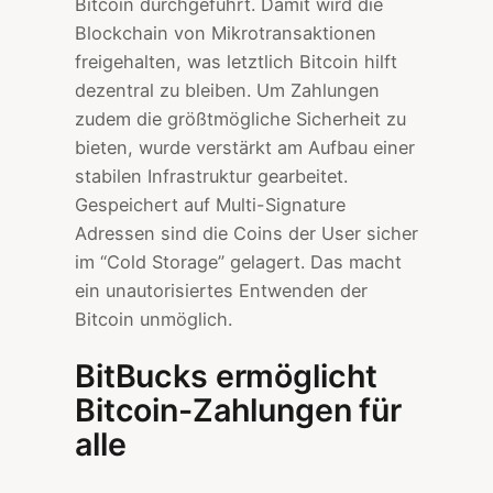
Bitcoin durchgeführt. Damit wird die
Blockchain von Mikrotransaktionen
freigehalten, was letztlich Bitcoin hilft
dezentral zu bleiben. Um Zahlungen
zudem die größtmögliche Sicherheit zu
bieten, wurde verstärkt am Aufbau einer
stabilen Infrastruktur gearbeitet.
Gespeichert auf Multi-Signature
Adressen sind die Coins der User sicher
im “Cold Storage” gelagert. Das macht
ein unautorisiertes Entwenden der
Bitcoin unmöglich.
BitBucks ermöglicht
Bitcoin-Zahlungen für
alle