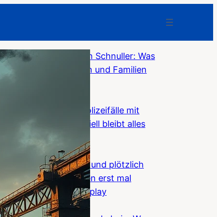
Weg mit dem digitalen Schnuller: Was
Smartphones Kindern und Familien
nehmen
F-News
Niederlande: 7.500 Polizeifälle mit
Asylmigranten – offiziell bleibt alles
„stabil“
F-News
Teuren BMW gekauft und plötzlich
erscheint beim Starten erst mal
Werbung auf dem Display
F-News