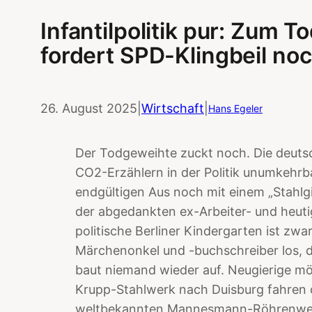
Infantilpolitik pur: Zum T
fordert SPD-Klingbeil noc
26. August 2025
|
Wirtschaft
|
Hans Egeler
Der Todgeweihte zuckt noch. Die deutsc
CO2-Erzählern in der Politik unumkehrba
endgültigen Aus noch mit einem „Stahlgi
der abgedankten ex-Arbeiter- und heuti
politische Berliner Kindergarten ist zw
Märchenonkel und -buchschreiber los, di
baut niemand wieder auf. Neugierige
Krupp-Stahlwerk nach Duisburg fahren 
weltbekannten Mannesmann-Röhrenwerk