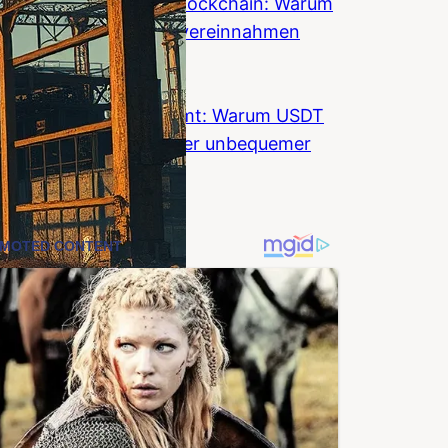
Wall Street umarmt Blockchain: Warum
Banken Krypto jetzt vereinnahmen
wollen
Coinzeitung
Stablecoin-KYC kommt: Warum USDT
und USDC fuer Anleger unbequemer
werden
Coinzeitung