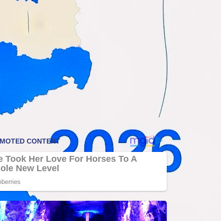
Wall Street umarmt Blockchain: Warum
Banken Krypto jetzt vereinnahmen
wollen
Coinzeitung
Stablecoin-KYC kommt: Warum USDT
und USDC fuer Anleger unbequemer
werden
Coinzeitung