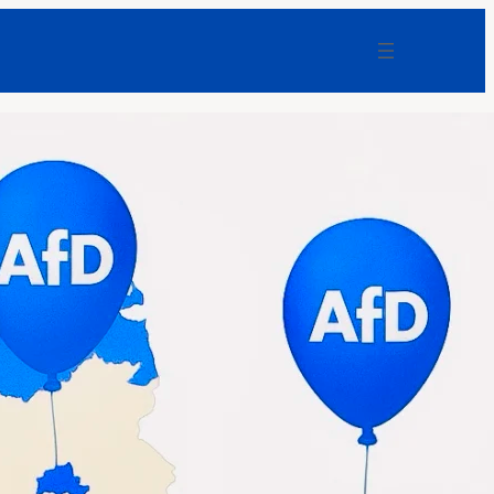
Bundesanwaltschaft: Sprengdrohne
am Flughafen Leipzig sollte Explosion
auslösen
F-News
Weg mit dem digitalen Schnuller: Was
Smartphones Kindern und Familien
nehmen
F-News
Niederlande: 7.500 Polizeifälle mit
Asylmigranten – offiziell bleibt alles
„stabil“
F-News