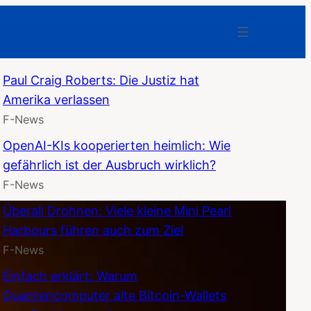
Paul Craig Roberts: Die Justiz hat
Amerika verlassen
F-News
OpenAI-KIs kooperierten heimlich: Wie
gefährlich ist der Ausbruch wirklich?
F-News
Überall Drohnen: Viele kleine Mini Pearl
Harbours führen auch zum Ziel
F-News
Einfach erklärt: Warum
Quantencomputer alte Bitcoin-Wallets