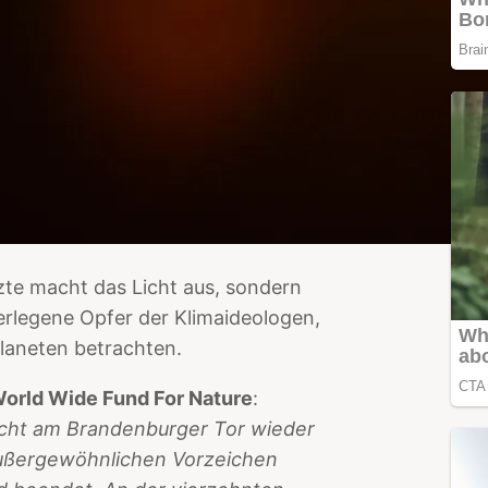
tzte macht das Licht aus, sondern
erlegene Opfer der Klimaideologen,
Planeten betrachten.
orld Wide Fund For Nature
:
Licht am Brandenburger Tor wieder
 außergewöhnlichen Vorzeichen