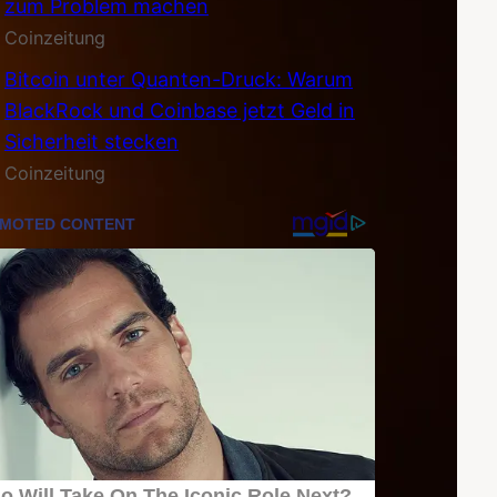
zum Problem machen
Coinzeitung
Bitcoin unter Quanten-Druck: Warum
BlackRock und Coinbase jetzt Geld in
Sicherheit stecken
Coinzeitung