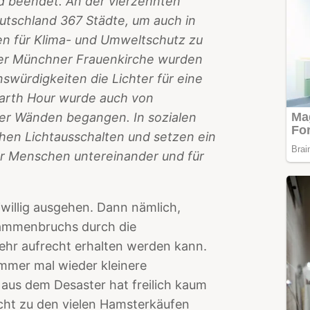
nd beendet. An der vierzehnten
eutschland 367 Städte, um auch in
n für Klima- und Umweltschutz zu
der Münchner Frauenkirche wurden
würdigkeiten die Lichter für eine
Earth Hour wurde auch von
er Wänden begangen. In sozialen
chen Lichtausschalten und setzen ein
der Menschen untereinander und für
willig ausgehen. Dann nämlich,
sammenbruchs durch die
ehr aufrecht erhalten werden kann.
immer mal wieder kleinere
aus dem Desaster hat freilich kaum
cht zu den vielen Hamsterkäufen