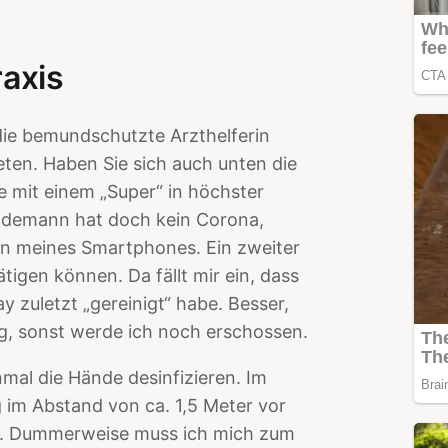
raxis
t die bemundschutzte Arzthelferin
eten. Haben Sie sich auch unten die
e mit einem „Super“ in höchster
ndemann hat doch kein Corona,
en meines Smartphones. Ein zweiter
tigen können. Da fällt mir ein, dass
y zuletzt „gereinigt“ habe. Besser,
g, sonst werde ich noch erschossen.
al die Hände desinfizieren. Im
im Abstand von ca. 1,5 Meter vor
ge. Dummerweise muss ich mich zum