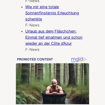
F-News
Wie mir eine totale
Sonnenfinsternis Erleuchtung
schenkte
F-News
Urlaub aus dem Fläschchen:
Einmal tief einatmen und schon
wieder an der Côte d’Azur
F-News