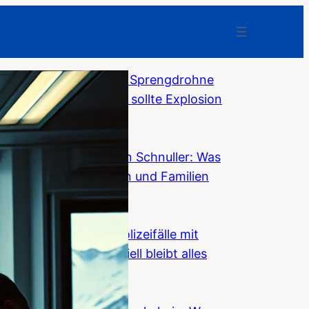
Bundesanwaltschaft: Sprengdrohne
am Flughafen Leipzig sollte Explosion
auslösen
F-News
Weg mit dem digitalen Schnuller: Was
Smartphones Kindern und Familien
nehmen
F-News
Niederlande: 7.500 Polizeifälle mit
Asylmigranten – offiziell bleibt alles
„stabil“
F-News