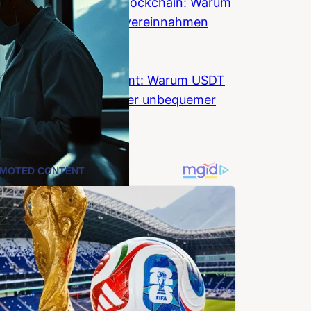
Wall Street umarmt Blockchain: Warum
Banken Krypto jetzt vereinnahmen
wollen
Coinzeitung
Stablecoin-KYC kommt: Warum USDT
und USDC fuer Anleger unbequemer
werden
Coinzeitung