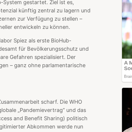
ystem gestartet. Ziel ist es,
enzial künftig zentral zu lagern und
rnen zur Verfügung zu stellen –
neller entwickeln zu können.
labor Spiez als erste BioHub-
desamt für Bevölkerungsschutz und
are Gefahren spezialisiert. Der
gen – ganz ohne parlamentarische
e Zusammenarbeit scharf. Die WHO
 globale „Pandemievertrag“ und das
ss and Benefit Sharing) politisch
legitimierter Abkommen werde nun