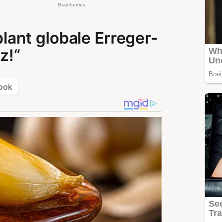
ant globale Erreger-
z!“
ook