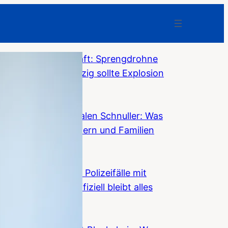
Bundesanwaltschaft: Sprengdrohne
am Flughafen Leipzig sollte Explosion
auslösen
F-News
Weg mit dem digitalen Schnuller: Was
Smartphones Kindern und Familien
nehmen
F-News
Niederlande: 7.500 Polizeifälle mit
Asylmigranten – offiziell bleibt alles
„stabil“
F-News