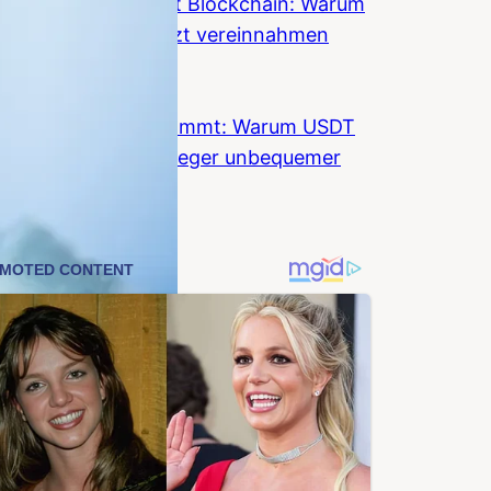
Wall Street umarmt Blockchain: Warum
Banken Krypto jetzt vereinnahmen
wollen
Coinzeitung
Stablecoin-KYC kommt: Warum USDT
und USDC fuer Anleger unbequemer
werden
Coinzeitung