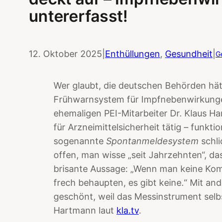
untererfasst!
12. Oktober 2025
|
Enthüllungen
, 
Gesundheit
|
G
Wer glaubt, die deutschen Behörden hät
Frühwarnsystem für Impfnebenwirkungen
ehemaligen PEI-Mitarbeiter Dr. Klaus H
für Arzneimittelsicherheit tätig – funktio
sogenannte
Spontanmeldesystem
schli
offen, man wisse „seit Jahrzehnten“, da
brisante Aussage: „Wenn man keine Kom
frech behaupten, es gibt keine.“ Mit and
geschönt, weil das Messinstrument selbs
Hartmann laut
kla.tv
.