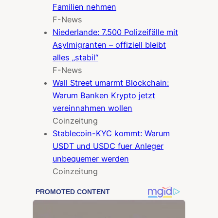
Familien nehmen
F-News
Niederlande: 7.500 Polizeifälle mit
Asylmigranten – offiziell bleibt
alles „stabil“
F-News
Wall Street umarmt Blockchain:
Warum Banken Krypto jetzt
vereinnahmen wollen
Coinzeitung
Stablecoin-KYC kommt: Warum
USDT und USDC fuer Anleger
unbequemer werden
Coinzeitung