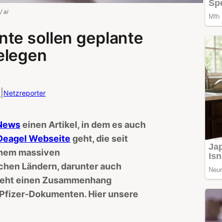
/ ai
te sollen geplante
elegen
t
|
Netzreporter
 News
einen Artikel, in dem es auch
Deagel Webseite
geht, die seit
einem massiven
chen Ländern, darunter auch
 sieht einen Zusammenhang
Pfizer-Dokumenten. Hier unsere