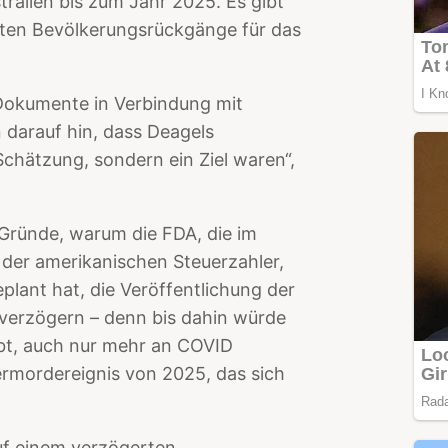
ralien bis zum Jahr 2025. Es gibt
agten Bevölkerungsrückgänge für das
-Dokumente in Verbindung mit
 darauf hin, dass Deagels
chätzung, sondern ein Ziel waren“,
 Gründe, warum die FDA, die im
 der amerikanischen Steuerzahler,
eplant hat, die Veröffentlichung der
verzögern – denn bis dahin würde
ebt, auch nur mehr an COVID
rmordereignis von 2025, das sich
uf einem verzögerten