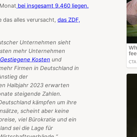
m Monat
bei insgesamt 9.460 liegen.
 das alles verursacht,
das ZDF,
eutscher Unternehmen sieht
mussten mehr Unternehmen
Gestiegene Kosten
und
ehr Firmen in Deutschland in
Anstieg der
en Halbjahr 2023 erwarten
onate steigende Zahlen.
Deutschland kämpfen um ihre
Ansätze, scheint aber keine
eise, viel Bürokratie und ein
and sei die Lage für
 Wirtschaftsverbände.“