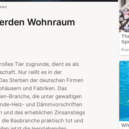
ated
werden Wohnraum
großes Tier zugrunde, dient es als
chaft. Nur reißt es in der
. Das Sterben der deutschen Firmen
rohäusern und Fabriken. Das
en-Branche, die unter gewaltigen
wende-Heiz- und Dämmvorschriften
en und des erheblichen Zinsanstiegs
t die Baubranche praktisch tot und
len jetzt die leerstehenden