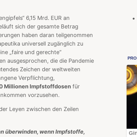
gipfels“ 6,15 Mrd. EUR an
beläuft sich der gesamte Betrag
egierungen haben daran teilgenommen
peutika universell zugänglich zu
ine „faire und gerechte“
ten ausgesprochen, die die Pandemie
utendes Zeichen der weltweiten
gangene Verpflichtung,
0 Millionen Impfstoffdosen
für
Einkommen vorzusehen.
 der Leyen zwischen den Zeilen
nn überwinden, wenn Impfstoffe,