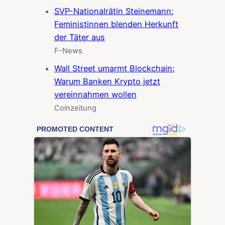
SVP-Nationalrätin Steinemann:
Feministinnen blenden Herkunft
der Täter aus
F-News
Wall Street umarmt Blockchain:
Warum Banken Krypto jetzt
vereinnahmen wollen
Coinzeitung