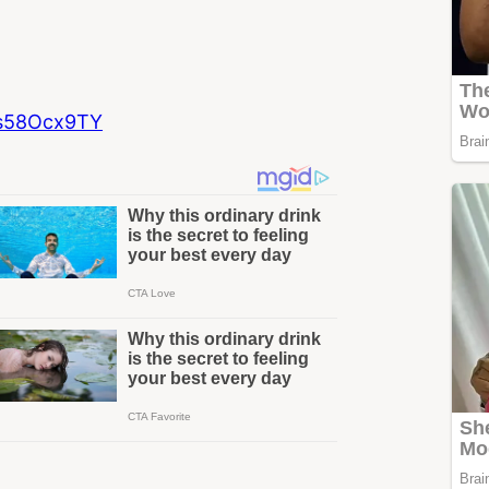
8s58Ocx9TY