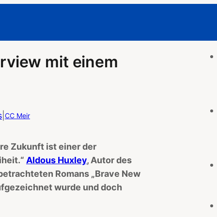
terview mit einem
s
|
CC Meir
e Zukunft ist einer der
heit.“
Aldous Huxley
, Autor des
r betrachteten Romans „Brave New
aufgezeichnet wurde und doch