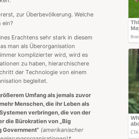
nken.
vorerst, zur Überbevölkerung. Welche
 ein?
ines Erachtens sehr stark in diesem
 was man als Überorganisation
immer komplizierter wird, wird es
ationen zu haben, hierarchischere
schritt der Technologie von einem
nisation begleitet.
n größerem Umfang als jemals zuvor
 mehr Menschen, die ihr Leben als
Systemen verbringen, die von der
er die Bürokratien von „Big
ig Government“
(amerikanischer
 Regierungsorganisationen)*