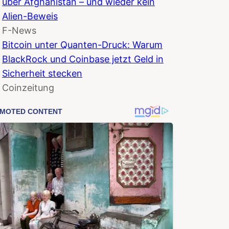
über Afghanistan – und wieder kein
Alien-Beweis
F-News
Bitcoin unter Quanten-Druck: Warum
BlackRock und Coinbase jetzt Geld in
Sicherheit stecken
Coinzeitung