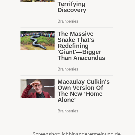
Screenshot: ichbinanderermeinung.de